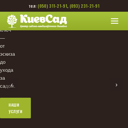
Сезонное
тел:
(050) 311-21-91
,
(093) 231-21-91
благоустраиваем
освещение,
обслуживание,
участки
водоёмы
стрижка,
под
и
полив
ключ
зоны
и
—
отдыха
защита
от
—
растений
эскиза
продуманные
силами
до
до
нашей
ухода
мелочей.
команды.
за
‹
›
садом.
СМОТРЕТЬ
ОСТАВИТЬ
РАБОТЫ
ЗАЯВКУ
НАШИ
УСЛУГИ